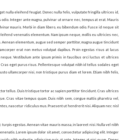
t nulla eleifend feugiat. Donec nulla felis, vulputate fringilla ultrices id,
 odio. Integer ante magna, pulvinar ut ornare nec, tempus at erat. Mauris
lvinar mauris. Morbi in diam libero, eu bibendum odio. Fusce id neque sit
 eleifend venenatis elementum. Nam ipsum neque, mollis eu ultricies nec,
tis. Aenean elementum, augue sed semper porttitor, magna augue tincidunt
llamcorper erat non metus volutpat dapibus. Proin egestas risus at lacus
n neque. Vestibulum ante ipsum primis in faucibus orci luctus et ultrices
 Cras eget purus risus. Pellentesque volutpat nibh id tellus sodales eget
justo ullamcorper nisi, non tristique purus diam et lorem. Etiam nibh felis,
tor tellus. Duis tristique tortor ac sapien porttitor tincidunt. Cras ultrices
ugue. Cras vitae tempus quam. Duis nibh sem, congue mattis pharetra vel,
tes, nascetur ridiculus mus. Praesent ut hendrerit nisi. Aliquam nec nisl
urpis egestas. Aenean vitae mauris massa, in laoreet nisi. Nulla vel nibh
enenatis. Lorem ipsum dolor sit amet, consectetur adipiscing elit. Integer
avida nibh molestie adipiscing quis at ante. Integer at nisi quam. Donec