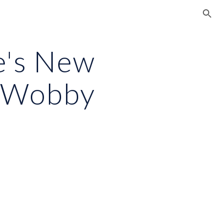
ion
e's New
 Wobby
!