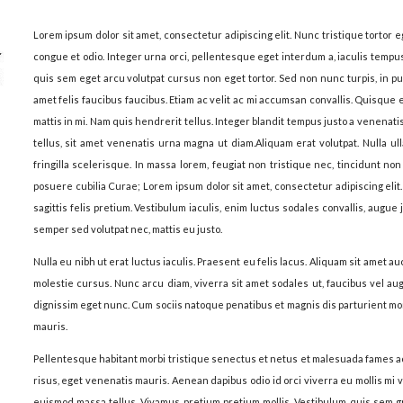
Lorem ipsum dolor sit amet, consectetur adipiscing elit. Nunc tristique tortor ege
congue et odio. Integer urna orci, pellentesque eget interdum a, iaculis tempus
quis sem eget arcu volutpat cursus non eget tortor. Sed non nunc turpis, in pu
amet felis faucibus faucibus. Etiam ac velit ac mi accumsan convallis. Quisque
mattis in mi. Nam quis hendrerit tellus. Integer blandit tempus justo a venena
tellus, sit amet venenatis urna magna ut diam.Aliquam erat volutpat. Nulla u
fringilla scelerisque. In massa lorem, feugiat non tristique nec, tincidunt no
posuere cubilia Curae; Lorem ipsum dolor sit amet, consectetur adipiscing elit.
sagittis felis pretium. Vestibulum iaculis, enim luctus sodales convallis, augue 
semper sed volutpat nec, mattis eu justo.
Nulla eu nibh ut erat luctus iaculis. Praesent eu felis lacus. Aliquam sit amet auc
molestie cursus. Nunc arcu diam, viverra sit amet sodales ut, faucibus vel a
dignissim eget nunc. Cum sociis natoque penatibus et magnis dis parturient mon
mauris.
Pellentesque habitant morbi tristique senectus et netus et malesuada fames ac t
risus, eget venenatis mauris. Aenean dapibus odio id orci viverra eu mollis mi v
euismod massa tellus. Vivamus pretium pretium mollis. Vestibulum quis sem gr